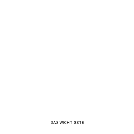
ÖFFNUNGSZEITEN
montags bis freitags
von 07:30 Uhr bis 13:00 Uhr
oder nach Vereinbarung
DAS WICHTIGSTE